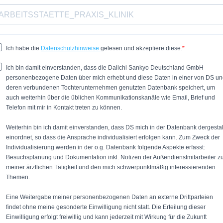
Ich habe die
Datenschutzhinweise
gelesen und akzeptiere diese.
Ich bin damit einverstanden, dass die Daiichi Sankyo Deutschland GmbH
personenbezogene Daten über mich erhebt und diese Daten in einer von DS u
deren verbundenen Tochterunternehmen genutzten Datenbank speichert, um
auch weiterhin über die üblichen Kommunikationskanäle wie Email, Brief und
Telefon mit mir in Kontakt treten zu können.
Weiterhin bin ich damit einverstanden, dass DS mich in der Datenbank dergestal
einordnet, so dass die Ansprache individualisiert erfolgen kann. Zum Zweck der
Individualisierung werden in der o.g. Datenbank folgende Aspekte erfasst:
Besuchsplanung und Dokumentation inkl. Notizen der Außendienstmitarbeiter z
meiner ärztlichen Tätigkeit und den mich schwerpunktmäßig interessierenden
Themen.
Eine Weitergabe meiner personenbezogenen Daten an externe Drittparteien
findet ohne meine gesonderte Einwilligung nicht statt. Die Erteilung dieser
Einwilligung erfolgt freiwillig und kann jederzeit mit Wirkung für die Zukunft